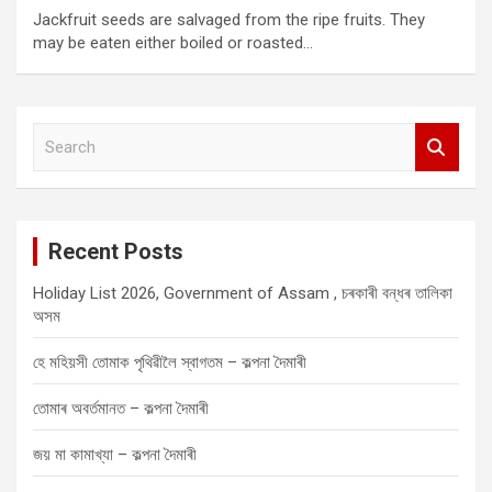
Jackfruit seeds are salvaged from the ripe fruits. They
may be eaten either boiled or roasted…
S
e
a
r
c
Recent Posts
h
Holiday List 2026, Government of Assam , চৰকাৰী বন্ধৰ তালিকা
অসম
হে মহিয়সী তোমাক পৃথিৱীলৈ স্বাগতম – কল্পনা দৈমাৰী
তোমাৰ অবৰ্তমানত – কল্পনা দৈমাৰী
জয় মা কামাখ্যা – কল্পনা দৈমাৰী