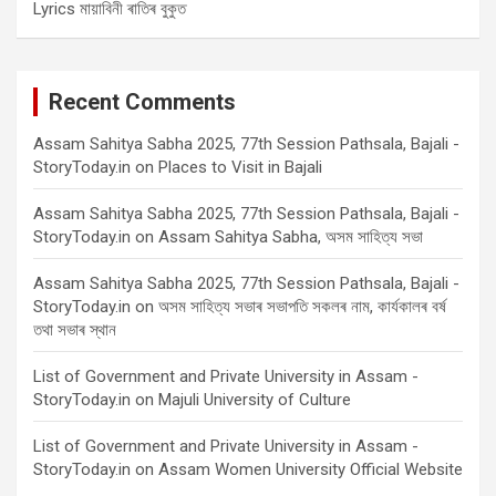
Lyrics মায়াবিনী ৰাতিৰ বুকুত
Recent Comments
Assam Sahitya Sabha 2025, 77th Session Pathsala, Bajali -
StoryToday.in
on
Places to Visit in Bajali
Assam Sahitya Sabha 2025, 77th Session Pathsala, Bajali -
StoryToday.in
on
Assam Sahitya Sabha, অসম সাহিত্য সভা
Assam Sahitya Sabha 2025, 77th Session Pathsala, Bajali -
StoryToday.in
on
অসম সাহিত্য সভাৰ সভাপতি সকলৰ নাম, কাৰ্যকালৰ বৰ্ষ
তথা সভাৰ স্থান
List of Government and Private University in Assam -
StoryToday.in
on
Majuli University of Culture
List of Government and Private University in Assam -
StoryToday.in
on
Assam Women University Official Website