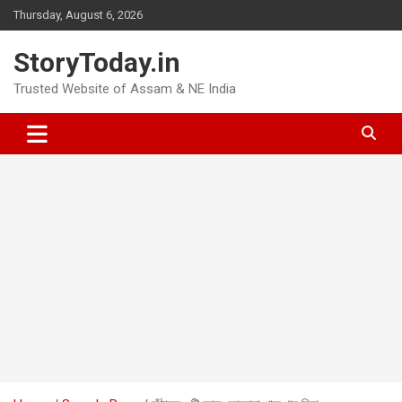
Skip
Thursday, August 6, 2026
to
content
StoryToday.in
Trusted Website of Assam & NE India