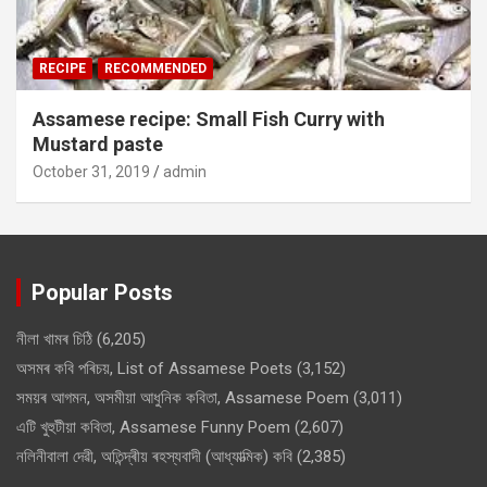
RECIPE
RECOMMENDED
Assamese recipe: Small Fish Curry with
Mustard paste
October 31, 2019
admin
Popular Posts
নীলা খামৰ চিঠি
(6,205)
অসমৰ কবি পৰিচয়, List of Assamese Poets
(3,152)
সময়ৰ আগমন, অসমীয়া আধুনিক কবিতা, Assamese Poem
(3,011)
এটি খুহুটীয়া কবিতা, Assamese Funny Poem
(2,607)
নলিনীবালা দেৱী, অতিন্দ্ৰীয় ৰহস্যবাদী (আধ্যাত্মিক) কবি
(2,385)