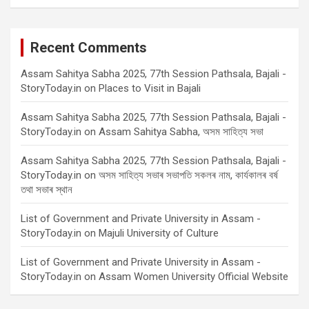
Recent Comments
Assam Sahitya Sabha 2025, 77th Session Pathsala, Bajali -
StoryToday.in
on
Places to Visit in Bajali
Assam Sahitya Sabha 2025, 77th Session Pathsala, Bajali -
StoryToday.in
on
Assam Sahitya Sabha, অসম সাহিত্য সভা
Assam Sahitya Sabha 2025, 77th Session Pathsala, Bajali -
StoryToday.in
on
অসম সাহিত্য সভাৰ সভাপতি সকলৰ নাম, কাৰ্যকালৰ বৰ্ষ
তথা সভাৰ স্থান
List of Government and Private University in Assam -
StoryToday.in
on
Majuli University of Culture
List of Government and Private University in Assam -
StoryToday.in
on
Assam Women University Official Website