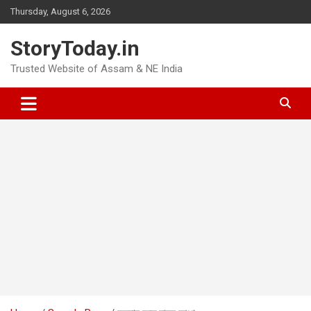
Skip
Thursday, August 6, 2026
to
content
StoryToday.in
Trusted Website of Assam & NE India