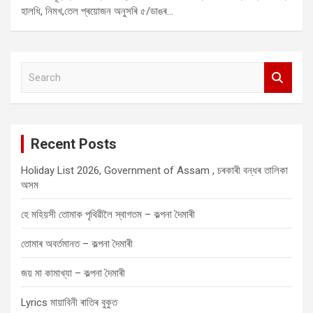
হালধি, নিমখ,তেল প্ৰয়োজন অনুসৰি ৫/ডাঙৰ…
S
e
a
r
c
Recent Posts
h
Holiday List 2026, Government of Assam , চৰকাৰী বন্ধৰ তালিকা
অসম
হে মহিয়সী তোমাক পৃথিৱীলৈ স্বাগতম – কল্পনা দৈমাৰী
তোমাৰ অবৰ্তমানত – কল্পনা দৈমাৰী
জয় মা কামাখ্যা – কল্পনা দৈমাৰী
Lyrics মায়াবিনী ৰাতিৰ বুকুত