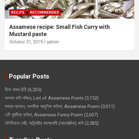
RECIPE
RECOMMENDED
Assamese recipe: Small Fish Curry with
Mustard paste
October 31, 2019
admin
Popular Posts
নীলা খামৰ চিঠি
(6,205)
অসমৰ কবি পৰিচয়, List of Assamese Poets
(3,152)
সময়ৰ আগমন, অসমীয়া আধুনিক কবিতা, Assamese Poem
(3,011)
এটি খুহুটীয়া কবিতা, Assamese Funny Poem
(2,607)
নলিনীবালা দেৱী, অতিন্দ্ৰীয় ৰহস্যবাদী (আধ্যাত্মিক) কবি
(2,385)