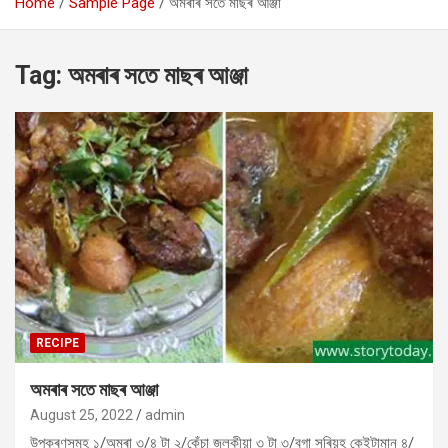
Home
Sample Page
অমৰাৰ সতে মাছৰ আঞ্জা
Tag:
অমৰাৰ সতে মাছৰ আঞ্জা
RECIPE
অমৰাৰ সতে মাছৰ আঞ্জা
August 25, 2022
admin
উপকৰণসমূহ ১/অমৰা ৩/৪ টা ২/কেঁচা জলকীয়া ৩ টা ৩/বগা সৰিয়হ কেইটামান ৪/