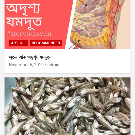
ARTICLE
RECOMMENDED
স্তন আৰু অদৃশ‍্য যমদূত
November 6, 2019
admin