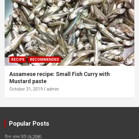
RECIPE
RECOMMENDED
Assamese recipe: Small Fish Curry with
Mustard paste
October 31, 2019
admin
Popular Posts
নীলা খামৰ চিঠি
(6,208)