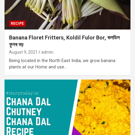
RECIPE
Banana Floret Fritters, Koldil Fulor Bor, কলডিল
ফুলৰ বড়
August 9, 2021
admin
Being located in the North East India, we grow banana
plants at our Home and use…