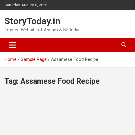
Skip
Saturday, August 8, 2026
to
content
StoryToday.in
Trusted Website of Assam & NE India
Home
Sample Page
Assamese Food Recipe
Tag:
Assamese Food Recipe