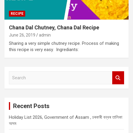
RECIPE
Chana Dal Chutney, Chana Dal Recipe
June 26, 2019
admin
Sharing a very simple chutney recipe. Process of making
this recipe is very easy. Ingrediants:
S
e
a
r
c
Recent Posts
h
Holiday List 2026, Government of Assam , চৰকাৰী বন্ধৰ তালিকা
অসম